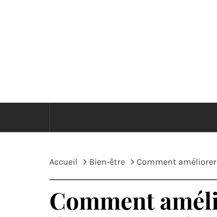
Passer
au
contenu
E
Accueil
Bien-être
Comment améliorer l
Comment amélior