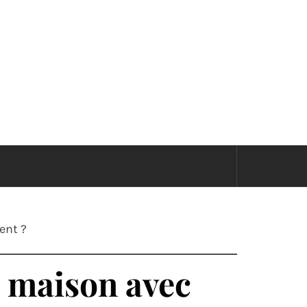
GE
ent ?
a maison avec