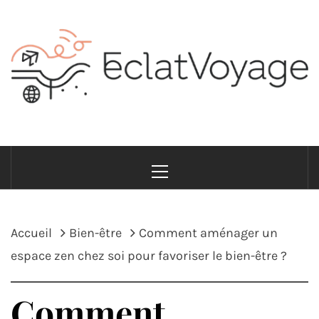
Passer
au
contenu
ECLATVOYAGE
Voyage avec style et sens
Menu
principal
Accueil
Bien-être
Comment aménager un
espace zen chez soi pour favoriser le bien-être ?
Comment