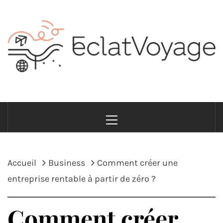
Passer
au
contenu
ECLATVOYAGE
Voyage avec style et sens
Menu
principal
Accueil
Business
Comment créer une
entreprise rentable à partir de zéro ?
Comment créer