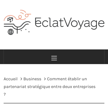
Passer
au
contenu
ECLATVOYAGE
Voyage avec style et sens
Menu
principal
Accueil
Business
Comment établir un
partenariat stratégique entre deux entreprises
?