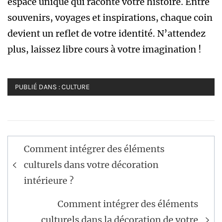
espace unique qui raconte votre histoire. Entre
souvenirs, voyages et inspirations, chaque coin
devient un reflet de votre identité. N’attendez
plus, laissez libre cours à votre imagination !
PUBLIÉ DANS :
CULTURE
Navigation
Comment intégrer des éléments
de
culturels dans votre décoration
l’article
intérieure ?
Comment intégrer des éléments
culturels dans la décoration de votre