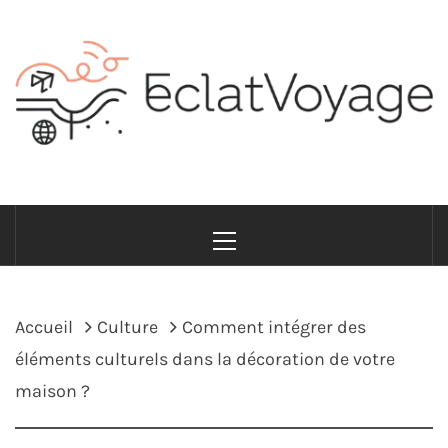
Passer
au
contenu
ECLATVOYAGE
Voyage avec style et sens
Menu
principal
Accueil
Culture
Comment intégrer des
éléments culturels dans la décoration de votre
maison ?