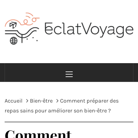
Passer
au
contenu
ECLATVOYAGE
Voyage avec style et sens
Menu
principal
Accueil
Bien-être
Comment préparer des
repas sains pour améliorer son bien-être ?
Comment