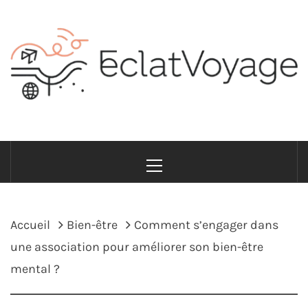
Passer
au
contenu
ECLATVOYAGE
Voyage avec style et sens
Menu
principal
Accueil
Bien-être
Comment s’engager dans
une association pour améliorer son bien-être
mental ?