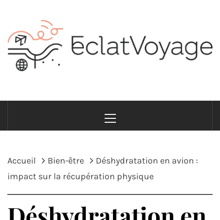
Passer
au
contenu
ECLATVOYAGE
Voyage avec style et sens
Menu
principal
Accueil
Bien-être
Déshydratation en avion :
impact sur la récupération physique
Déshydratation en