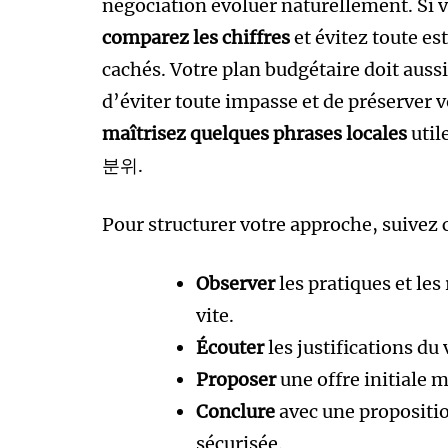
négociation évoluer naturellement. Si v
comparez les chiffres
et évitez toute e
cachés. Votre plan budgétaire doit aussi 
d’éviter toute impasse et de préserver v
maîtrisez quelques phrases locales
util
분위.
Pour structurer votre approche, suivez 
Observer
les pratiques et le
vite.
Écouter
les justifications du
Proposer
une offre initiale m
Conclure
avec une propositi
sécurisée.