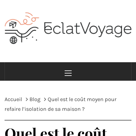
Passer
au
contenu
ECLATVOYAGE
Voyage avec style et sens
Menu
principal
Accueil
Blog
Quel est le coût moyen pour
refaire l’isolation de sa maison ?
Quel est le coût